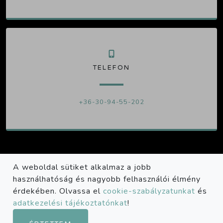
TELEFON
+36-30-94-55-202
A weboldal sütiket alkalmaz a jobb
használhatóság és nagyobb felhasználói élmény
Adatvédelmi nyilatkozat
érdekében. Olvassa el
cookie-szabályzatunkat
és
Süti szabályzat
adatkezelési tájékoztatónkat
Copyright © StartERP 2026
!