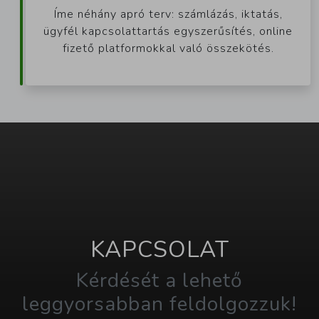
Íme néhány apró terv: számlázás, iktatás,
ügyfél kapcsolattartás egyszerűsítés, online
fizető platformokkal való összekötés.
KAPCSOLAT
Kérdését a lehető
leggyorsabban feldolgozzuk!