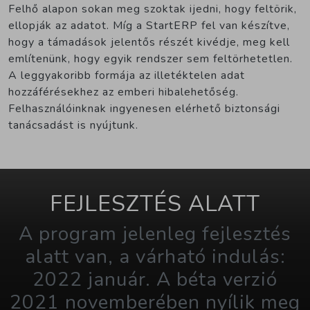
Felhő alapon sokan meg szoktak ijedni, hogy feltörik,
ellopják az adatot. Míg a StartERP fel van készítve,
hogy a támadások jelentős részét kivédje, meg kell
említenünk, hogy egyik rendszer sem feltörhetetlen.
A leggyakoribb formája az illetéktelen adat
hozzáférésekhez az emberi hibalehetőség.
Felhasználóinknak ingyenesen elérhető biztonsági
tanácsadást is nyújtunk.
FEJLESZTÉS ALATT
A program jelenleg fejlesztés
alatt van, a várható indulás:
2022 január. A béta verzió
2021 novemberében nyílik meg