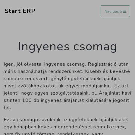
Start ERP
Navigáció
Ingyenes csomag
Igen, jól olvasta, ingyenes csomag. Regisztráció után
máris használhatja rendszerünket. Kisebb és kevésbé
komplex rendszert igénylő ügyfeleinknek ajánljuk,
mivel kvótákhoz kötöttük egyes moduljainkat. Ez azt
jelenti, hogy egyes szolgáltatásaink, pl. Árajánlat havi
szinten 100 db ingyenes árajánlat kiállítására jogosít
fel.
Ezt a csomagot azoknak az ügyfeleknek ajánljuk akik
egy hónapban kevés megrendeléssel rendelkeznek,
nem fix ügyféltörzzsel rendelkeznek, vagy