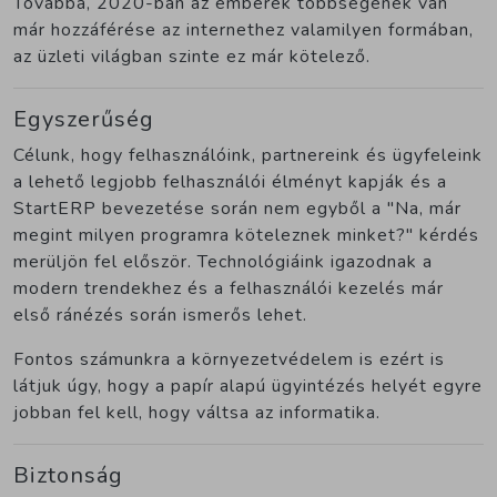
Továbbá, 2020-ban az emberek többségének van
már hozzáférése az internethez valamilyen formában,
az üzleti világban szinte ez már kötelező.
Egyszerűség
Célunk, hogy felhasználóink, partnereink és ügyfeleink
a lehető legjobb felhasználói élményt kapják és a
StartERP bevezetése során nem egyből a "Na, már
megint milyen programra köteleznek minket?" kérdés
merüljön fel először. Technológiáink igazodnak a
modern trendekhez és a felhasználói kezelés már
első ránézés során ismerős lehet.
Fontos számunkra a környezetvédelem is ezért is
látjuk úgy, hogy a papír alapú ügyintézés helyét egyre
jobban fel kell, hogy váltsa az informatika.
Biztonság