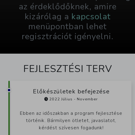
az érdeklődőknek, amire
kizárólag a
kapcsolat
menüpontban lehet
regisztrációt igényelni.
FEJLESZTÉSI TERV
Előkészületek befejezése
2022 Július - November
Ebben az időszakban a program fejlesztése
történik. Bármilyen ötletet, javaslatot,
kérdést szívesen fogadunk!